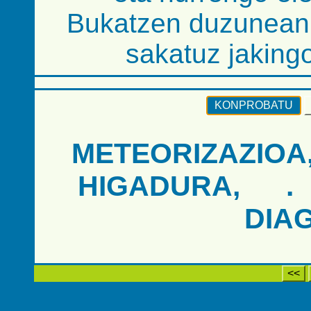
Bukatzen duzunea
sakatuz jaking
KONPROBATU
METEORIZAZIOA
HIGADURA,
.
DIA
<<