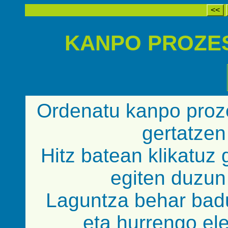
<<
KANPO PROZE
Ordenatu kanpo proz
gertatzen
Hitz batean klikatuz 
egiten duzun 
Laguntza behar badu
eta hurrengo el