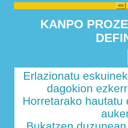
<<
KANPO PROZ
DEFIN
Erlazionatu eskuine
dagokion ezkerre
Horretarako hautatu
auker
Bukatzen duzunea