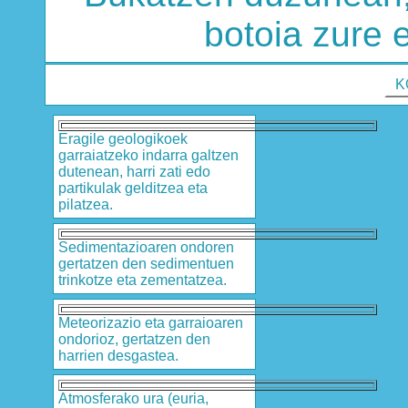
botoia zure 
K
Eragile geologikoek
garraiatzeko indarra galtzen
dutenean, harri zati edo
partikulak gelditzea eta
pilatzea.
Sedimentazioaren ondoren
gertatzen den sedimentuen
trinkotze eta zementatzea.
Meteorizazio eta garraioaren
ondorioz, gertatzen den
harrien desgastea.
Atmosferako ura (euria,