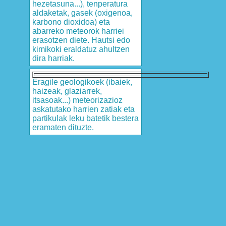
hezetasuna...), tenperatura
aldaketak, gasek (oxigenoa,
karbono dioxidoa) eta
abarreko meteorok harriei
erasotzen diete. Hautsi edo
kimikoki eraldatuz ahultzen
dira harriak.
Eragile geologikoek (ibaiek,
haizeak, glaziarrek,
itsasoak...) meteorizazioz
askatutako harrien zatiak eta
partikulak leku batetik bestera
eramaten dituzte.