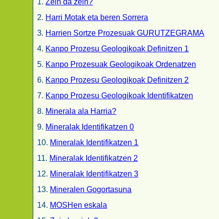
1.
Zein da zein?
2.
Harri Motak eta beren Sorrera
3.
Harrien Sortze Prozesuak GURUTZEGRAMA
4.
Kanpo Prozesu Geologikoak Definitzen 1
5.
Kanpo Prozesuak Geologikoak Ordenatzen
6.
Kanpo Prozesu Geologikoak Definitzen 2
7.
Kanpo Prozesu Geologikoak Identifikatzen
8.
Minerala ala Harria?
9.
Mineralak Identifikatzen 0
10.
Mineralak Identifikatzen 1
11.
Mineralak Identifikatzen 2
12.
Mineralak Identifikatzen 3
13.
Mineralen Gogortasuna
14.
MOSHen eskala