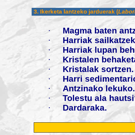
3. Ikerketa lantzeko jarduerak (
Labor
·
Magma baten ant
·
Harriak sailkatzek
·
Harriak lupan be
·
Kristalen behaket
·
Kristalak sortzen
.
·
Harri sedimentari
·
Antzinako lekuko
.
·
Tolestu ala hauts
·
Dardaraka
.