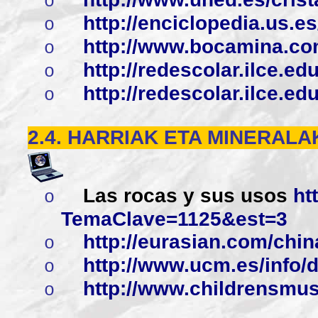
o
http://enciclopedia.us.e
o
http://www.bocamina.c
o
http://redescolar.ilce.e
o
http://redescolar.ilce.e
o
2.4. HARRIAK ETA MINERAL
Las rocas y sus usos
ht
o
TemaClave=1125&est=3
http://eurasian.com/chin
o
http://www.ucm.es/info/
o
http://www.childrensmu
o