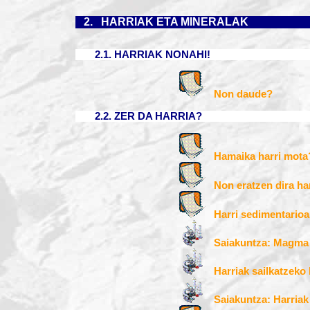
2.
HARRIAK ETA MINERALAK
2.1. HARRIAK NONAHI!
Non daude?
2.2. ZER DA HARRIA?
Hamaika harri mota
Non eratzen dira ha
Harri sedimentarioa
Saiakuntza: Magma 
Harriak sailkatzeko 
Saiakuntza: Harriak