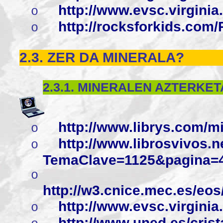
http://www.evsc.virgini
o
http://rocksforkids.co
o
2.3. ZER DA MINERALA?
2.3.1. MINERALEN AZTERKE
http://www.librys.com/m
o
http://www.librosvivos.
o
TemaClave=1125&pagina=
o
http://w3.cnice.mec.es/eo
http://www.evsc.virgini
o
http://www.uned.es/crist