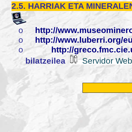
2.5. HARRIAK ETA MINERAL
http://www.museominero
o
http://www.luberri.org/e
o
http://greco.fmc.ci
o
bilatzeilea
Servidor Web