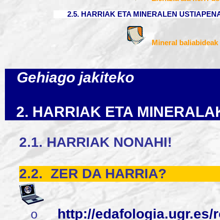
2.5. HARRIAK ETA MINERALEN USTIAPEN
Mineral baliabideak 
Gehiago jakiteko
2. HARRIAK ETA MINERALA
2.1.
HARRIAK NONAHI!
2.2.
ZER DA HARRIA?
http://edafologia.ugr.es
o