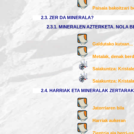
Paisaia bakoitzari b
2.3. ZER DA MINERALA?
2.3.1. MINERALEN AZTERKETA. NOLA 
Galdutako kutxan...
Metalak, denak ber
Saiakuntza: Kristal
Saiakuntza: Kristal
2.4. HARRIAK ETA MINERALAK ZERTARA
Jatorriaren bila
Harriak aukeran
Zientzia ala herri-u